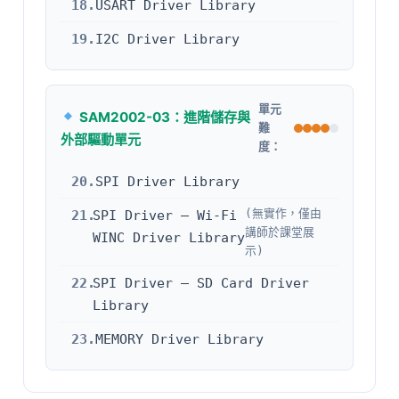
18.
USART Driver Library
19.
I2C Driver Library
單元
SAM2002-03：進階儲存與
難
外部驅動單元
度：
20.
SPI Driver Library
(無實作，僅由
21.
SPI Driver – Wi-Fi
講師於課堂展
WINC Driver Library
示)
22.
SPI Driver – SD Card Driver
Library
23.
MEMORY Driver Library