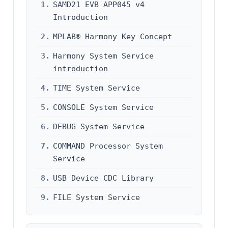
1.
SAMD21 EVB APP045 v4
Introduction
2.
MPLAB® Harmony Key Concept
3.
Harmony System Service
introduction
4.
TIME System Service
5.
CONSOLE System Service
6.
DEBUG System Service
7.
COMMAND Processor System
Service
8.
USB Device CDC Library
9.
FILE System Service