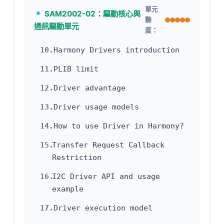
單元
SAM2002-02：驅動核心與
難
通訊驅動單元
度：
10.
Harmony Drivers introduction
11.
PLIB limit
12.
Driver advantage
13.
Driver usage models
14.
How to use Driver in Harmony?
15.
Transfer Request Callback
Restriction
16.
I2C Driver API and usage
example
17.
Driver execution model