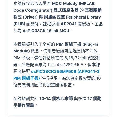
本課程專為深入學習
MCC Melody (MPLAB
Code Configurator) 程式庫產生器
的
基礎驅動
程式 (Driver) 與 周邊函式庫 Peripheral Library
(PLIB)
而開發。課程採用
APP041
實驗板，主晶
片為
dsPIC33CK 16-bit MCU
。
本實驗板引入了全新的
PIM 模組子板 (Plug-In
Module)
概念，使用者後續可透過更換不同的
PIM 子板，彈性評估所需的 8/16/32-bit 微控制
器。出廠配置雖為 PIC24FJ128GB106，但本課
程將搭配
dsPIC33CK256MP506 (APP041-3
PIM 模組子板)
進行授課，為您奠定最紮實的 16
位元架構與圖形化配置開發根基。
全課規劃共計
13-14 個核心章節
與多達
17 個動
手操作實驗
。