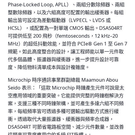
Phase-Locked Loop, APLL）、兩組分數除頻器、兩組
整數除頻器，以及六組高度可配置的輸出緩衝器。每組
輸出皆可設定為差動驅動器（LVPECL、LVDS 或
HCSL），或配置為一對單端 CMOS 輸出。DSA504RT
可提供低至 200 飛秒（femtoseconds，12 kHz–20
MHz）的超低抖動效能，並符合 PCIe® Gen 1 至 Gen 7
規範。如此高度整合的設計，讓工程師能以單一元件取
代多個晶體、振盪器與緩衝器，進一步提升設計可靠
度、降低物料清單成本與設計複雜度。
Microchip 時序通訊事業群副總裁 Maamoun Abou
Seido 表示：「這款 Microchip 時鐘產生元件可說是太
空應用領域的重要突破。它能提供完整的時鐘樹解決方
案，支援三種不同時鐘架構，並可產生多達六組不同頻
率，每組頻率皆可透過多種可選輸出驅動方式進行緩
衝。透過取代大量振盪器、緩衝器與頻率合成器，
DSA504RT 可節省電路板空間、減少元件數量，並改善
這類高可靠度應用中的系統 FIT指標。」