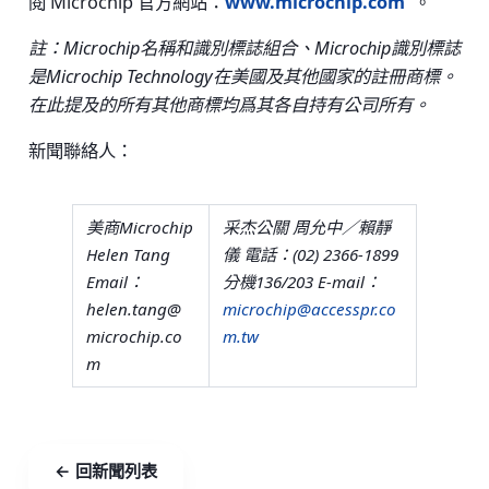
閱 Microchip 官方網站：
www.microchip.com
。
註：Microchip名稱和識別標誌組合、Microchip識別標誌
是Microchip Technology在美國及其他國家的註冊商標。
在此提及的所有其他商標均爲其各自持有公司所有。
新聞聯絡人：
美商Microchip
采杰公關 周允中／賴靜
Helen Tang
儀 電話：(02) 2366-1899
Email：
分機136/203 E-mail：
helen.tang@
microchip@accesspr.co
microchip.co
m.tw
m
← 回新聞列表