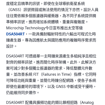
度穩定且精準的訊號，即使在全球導航衛星系統
（GNSS）訊號微弱或無法使用的情況下亦然。設計人員
往往需依賴多個振盪器與緩衝器，為不同子系統提供精
準頻率訊號，進而增加系統體積、重量與複雜度。
Microchip Technology今日宣布推出太空等級
DSA504RT
，一款具備耐輻射特性的六輸出可程式化時
鐘產生器，專為因應航太與國防應用的複雜時序需求而
設計。
DSA504RT 可透過單一主時鐘來源產生多組純淨且相位
對齊的頻率訊號，進而簡化時序架構。此外，此解決方
案可減少對多個獨立振盪器的需求、降低整體元件數
量，並改善系統 FIT（Failures in Time）指標。它同時
可降低功耗與重量，並簡化時鐘分配網路，使各子系統
即使在最嚴苛的環境下，以及 GNSS 中斷或受干擾時，
仍能維持同步運作。
DSA504RT 配備具擴頻功能的類比鎖相迴路（Analog